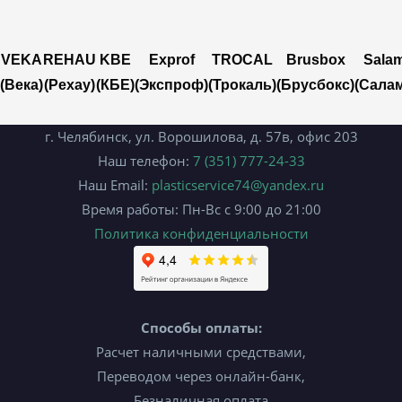
VEKA
REHAU
KBE
Exprof
TROCAL
Brusbox
Sala
(Века)
(Рехау)
(КБЕ)
(Экспроф)
(Трокаль)
(Брусбокс)
(Сала
г. Челябинск, ул. Ворошилова, д. 57в, офис 203
Наш телефон:
7 (351) 777-24-33
Наш Email:
plasticservice74@yandex.ru
Время работы: Пн-Вс с 9:00 до 21:00
Политика конфиденциальности
Способы оплаты:
Расчет наличными средствами,
Переводом через онлайн-банк,
Безналичная оплата