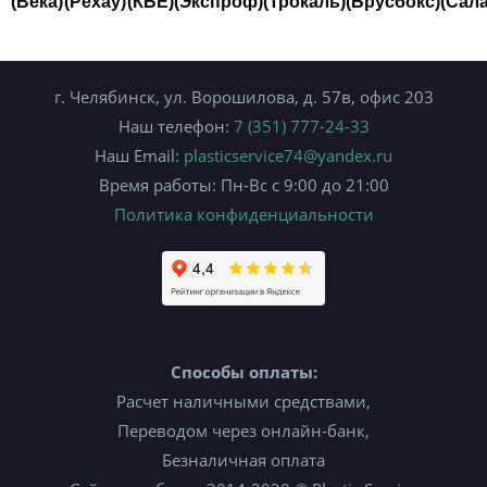
(Века)
(Рехау)
(КБЕ)
(Экспроф)
(Трокаль)
(Брусбокс)
(Сал
г. Челябинск, ул. Ворошилова, д. 57в, офис 203
Наш телефон:
7 (351) 777-24-33
Наш Email:
plasticservice74@yandex.ru
Время работы: Пн-Вс с 9:00 до 21:00
Политика конфиденциальности
Способы оплаты:
Расчет наличными средствами,
Переводом через онлайн-банк,
Безналичная оплата